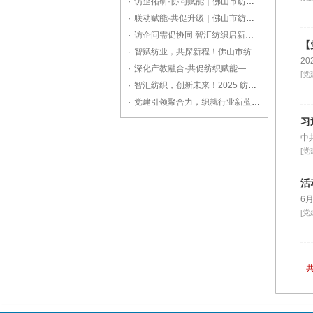
·
访企拓研·协同赋能｜佛山市纺织工程学会走访广东溢达，共探纺织产业创新之路
·
联动赋能·共促升级｜佛山市纺织工程学会走访副理事长单位广东德润纺织
·
访企问需促协同 智汇纺织启新程——佛山市纺织工程学会走访副理事长单位佛山格绫丝绸
·
智赋纺业，共探新程！佛山市纺织工程学会走访新监事长单位宏正科技
2
·
深化产教融合·共促纺织赋能——佛山市纺织工程学会拜访广东职业技术学院
[党
·
智汇纺织，创新未来！2025 纺织科技与产业融合交流会亮点纷呈
·
党建引领聚合力，织就行业新蓝图！佛山市纺织工程学会第九届第二次理事会圆满召开
习
中
[党
活
6
[党
共