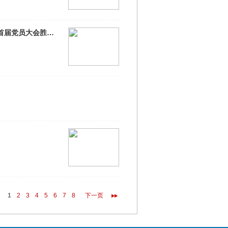
【党建引领 融合发展】 —— 热烈庆祝中共佛山市纺织工程学会支部委员会首届党员大会胜利召开！
1
2
3
4
5
6
7
8
下一页