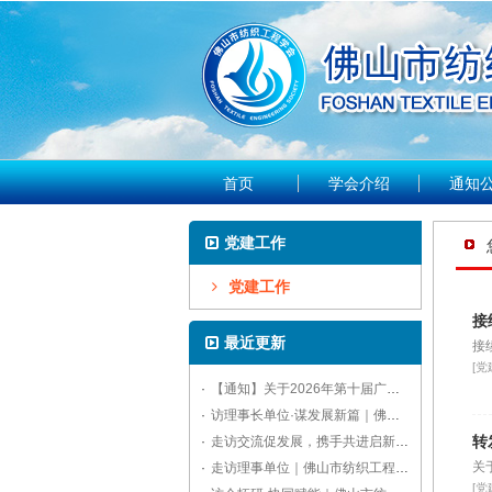
首页
学会介绍
通知
党建工作
党建工作
接
最近更新
接
[党
·
【通知】关于2026年第十届广东国际水处理技术与设备展览会的参观通知
·
访理事长单位·谋发展新篇｜佛山市纺织工程学会走访中联品检，明确年度工作方向
转
·
走访交流促发展，携手共进启新程｜佛山市纺织工程学会开展重点单位拜访活动
关
·
走访理事单位｜佛山市纺织工程学会拜访佛山标美服饰，共话赋能纺织产业高质量发展
[党