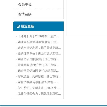
会员单位
友情链接
最近更新
·
【通知】关于2026年第十届广东国际水处理技术与设备展览会的参观通知
·
访理事长单位·谋发展新篇｜佛山市纺织工程学会走访中联品检，明确年度工作方向
·
走访交流促发展，携手共进启新程｜佛山市纺织工程学会开展重点单位拜访活动
·
走访理事单位｜佛山市纺织工程学会拜访佛山标美服饰，共话赋能纺织产业高质量发展
·
访企拓研·协同赋能｜佛山市纺织工程学会走访广东溢达，共探纺织产业创新之路
·
联动赋能·共促升级｜佛山市纺织工程学会走访副理事长单位广东德润纺织
·
访企问需促协同 智汇纺织启新程——佛山市纺织工程学会走访副理事长单位佛山格绫丝绸
·
智赋纺业，共探新程！佛山市纺织工程学会走访新监事长单位宏正科技
·
深化产教融合·共促纺织赋能——佛山市纺织工程学会拜访广东职业技术学院
·
智汇纺织，创新未来！2025 纺织科技与产业融合交流会亮点纷呈
·
党建引领聚合力，织就行业新蓝图！佛山市纺织工程学会第九届第二次理事会圆满召开