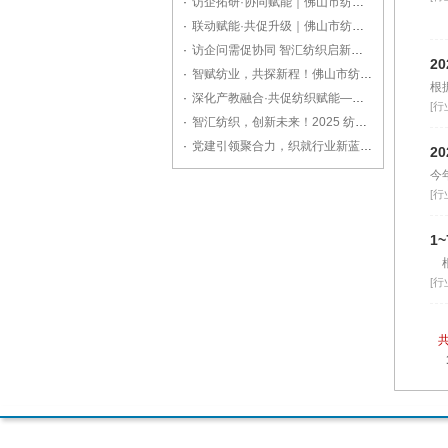
·
访企拓研·协同赋能｜佛山市纺织工程学会走访广东溢达，共探纺织产业创新之路
·
联动赋能·共促升级｜佛山市纺织工程学会走访副理事长单位广东德润纺织
·
访企问需促协同 智汇纺织启新程——佛山市纺织工程学会走访副理事长单位佛山格绫丝绸
2
·
智赋纺业，共探新程！佛山市纺织工程学会走访新监事长单位宏正科技
根
·
深化产教融合·共促纺织赋能——佛山市纺织工程学会拜访广东职业技术学院
[行
·
智汇纺织，创新未来！2025 纺织科技与产业融合交流会亮点纷呈
·
党建引领聚合力，织就行业新蓝图！佛山市纺织工程学会第九届第二次理事会圆满召开
2
今
[行
1
根
[行
共