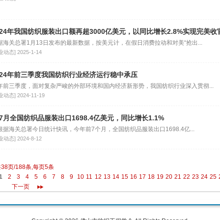
024年我国纺织服装出口额再超3000亿美元，以同比增长2.8%实现完美收
据海关总署1月13日发布的最新数据，按美元计，在假日消费拉动和对美“抢出...
业动态]
2025-1-14
024年前三季度我国纺织行业经济运行稳中承压
年前三季度，面对复杂严峻的外部环境和国内经济新形势，我国纺织行业深入贯彻...
业动态]
2024-11-19
~7月全国纺织品服装出口1698.4亿美元，同比增长1.1%
据海关总署今日统计快讯，今年前7个月，全国纺织品服装出口1698.4亿...
业动态]
2024-8-12
38页/188条,每页5条
1
2
3
4
5
6
7
8
9
10
11
12
13
14
15
16
17
18
19
20
21
22
23
24
25
下一页