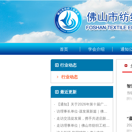
首页
学会介绍
通知
行业动态
行业动态
智
最近更新
当
[行
·
【通知】关于2026年第十届广东国际水处理技术与设备展览会的参观通知
·
访理事长单位·谋发展新篇｜佛山市纺织工程学会走访中联品检，明确年度工作方向
“
·
走访交流促发展，携手共进启新程｜佛山市纺织工程学会开展重点单位拜访活动
2
·
走访理事单位｜佛山市纺织工程学会拜访佛山标美服饰，共话赋能纺织产业高质量发展
[行