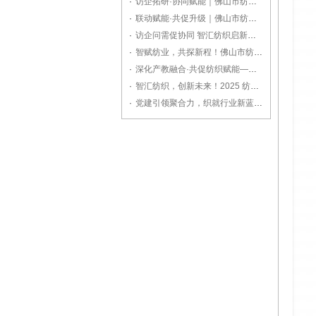
·
访企拓研·协同赋能｜佛山市纺织工程学会走访广东溢达，共探纺织产业创新之路
·
联动赋能·共促升级｜佛山市纺织工程学会走访副理事长单位广东德润纺织
·
访企问需促协同 智汇纺织启新程——佛山市纺织工程学会走访副理事长单位佛山格绫丝绸
·
智赋纺业，共探新程！佛山市纺织工程学会走访新监事长单位宏正科技
·
深化产教融合·共促纺织赋能——佛山市纺织工程学会拜访广东职业技术学院
·
智汇纺织，创新未来！2025 纺织科技与产业融合交流会亮点纷呈
·
党建引领聚合力，织就行业新蓝图！佛山市纺织工程学会第九届第二次理事会圆满召开